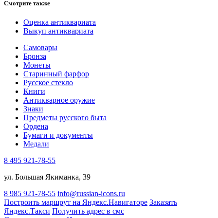
Смотрите также
Оценка антиквариата
Выкуп антиквариата
Самовары
Бронза
Монеты
Старинный фарфор
Русское стекло
Книги
Антикварное оружие
Знаки
Предметы русского быта
Ордена
Бумаги и документы
Медали
8 495 921-78-55
ул. Большая Якиманка, 39
8 985 921-78-55
info@russian-icons.ru
Построить маршрут на Яндекс.Навигаторе
Заказать
Яндекс.Такси
Получить адрес в смс