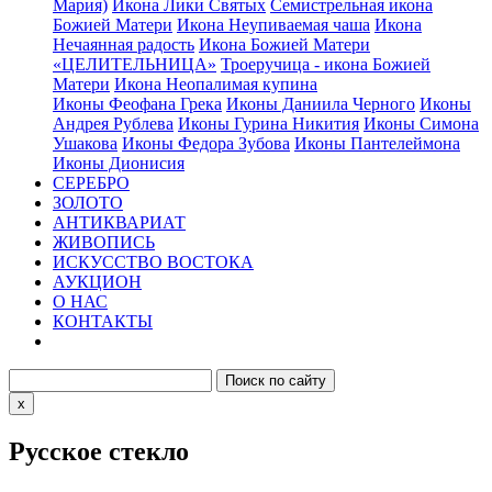
Мария)
Икона Лики Святых
Семистрельная икона
Божией Матери
Икона Неупиваемая чаша
Икона
Нечаянная радость
Икона Божией Матери
«ЦЕЛИТЕЛЬНИЦА»
Троеручица - икона Божией
Матери
Икона Неопалимая купина
Иконы Феофана Грека
Иконы Даниила Черного
Иконы
Андрея Рублева
Иконы Гурина Никития
Иконы Симона
Ушакова
Иконы Федора Зубова
Иконы Пантелеймона
Иконы Дионисия
СЕРЕБРО
ЗОЛОТО
АНТИКВАРИАТ
ЖИВОПИСЬ
ИСКУССТВО ВОСТОКА
АУКЦИОН
О НАС
КОНТАКТЫ
x
Русское стекло