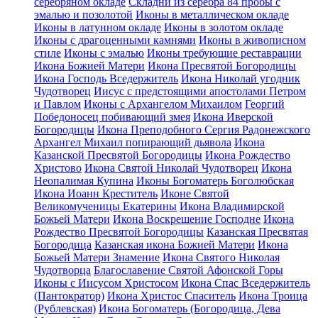
серебряном окладе
Складни из серебра 84 пробы с
эмалью и позолотой
Иконы в металлическом окладе
Иконы в латунном окладе
Иконы в золотом окладе
Иконы с драгоценными камнями
Иконы в живописном
стиле
Иконы с эмалью
Иконы требующие реставрации
Икона Божией Матери
Икона Пресвятой Богородицы
Икона Господь Вседержитель
Икона Николай угодник
Чудотворец
Иисус с предстоящими апостолами Петром
и Павлом
Иконы с Архангелом Михаилом
Георгий
Победоносец побивающий змея
Икона Иверской
Богородицы
Икона Преподобного Сергия Радонежского
Архангел Михаил попирающий дьявола
Икона
Казанской Пресвятой Богородицы
Икона Рождество
Христово
Икона Святой Николай Чудотворец
Икона
Неопалимая Купина
Иконы Богоматерь Боголюбская
Икона Иоанн Креститель
Иконе Святой
Великомученицы Екатерины
Икона Владимирской
Божьей Матери
Икона Воскрешение Господне
Икона
Рождество Пресвятой Богородицы
Казанская Пресвятая
Богородица
Казанская икона Божией Матери
Икона
Божьей Матери Знамение
Икона Святого Николая
Чудотворца
Благославение Святой Афонской Горы
Иконы с Иисусом Христосом
Икона Спас Вседержитель
(Пантократор)
Икона Христос Спаситель
Икона Троица
(Рублевская)
Икона Богоматерь (Богородица, Дева