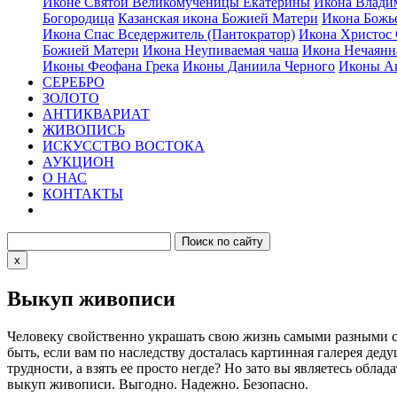
Иконе Святой Великомученицы Екатерины
Икона Влади
Богородица
Казанская икона Божией Матери
Икона Божь
Икона Спас Вседержитель (Пантократор)
Икона Христос 
Божией Матери
Икона Неупиваемая чаша
Икона Нечаянн
Иконы Феофана Грека
Иконы Даниила Черного
Иконы Ан
СЕРЕБРО
ЗОЛОТО
АНТИКВАРИАТ
ЖИВОПИСЬ
ИСКУССТВО ВОСТОКА
АУКЦИОН
О НАС
КОНТАКТЫ
x
Выкуп живописи
Человеку свойственно украшать свою жизнь самыми разными сп
быть, если вам по наследству досталась картинная галерея де
трудности, а взять ее просто негде? Но зато вы являетесь о
выкуп живописи. Выгодно. Надежно. Безопасно.