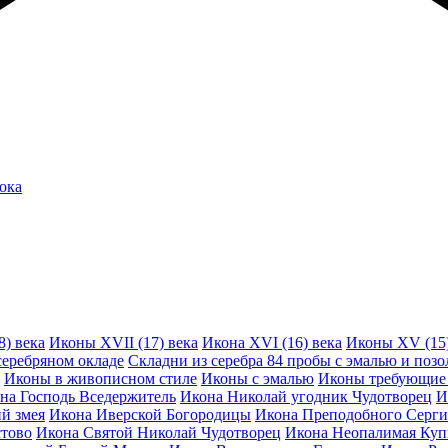
ока
8) века
Иконы XVII (17) века
Икона XVI (16) века
Иконы XV (15)
серебряном окладе
Складни из серебра 84 пробы с эмалью и позо
Иконы в живописном стиле
Иконы с эмалью
Иконы требующие 
на Господь Вседержитель
Икона Николай угодник Чудотворец
И
й змея
Икона Иверской Богородицы
Икона Преподобного Серги
стово
Икона Святой Николай Чудотворец
Икона Неопалимая Куп