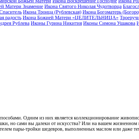
мирской Божьей Матери
Икона Воскрешение Господне
Икона Ро
ей Матери Знамение
Икона Святого Николая Чудотворца
Благос
Спаситель
Икона Троица (Рублевская)
Икона Богоматерь (Богоро
ая радость
Икона Божией Матери «ЦЕЛИТЕЛЬНИЦА»
Троеручи
дрея Рублева
Иконы Гурина Никития
Иконы Симона Ушакова
особами. Одним из них является коллекционирование живописи, 
душки, но сами вы далеки от искусства? Или на вашем жизненно
бладателем пары-тройки шедевров, выполненных маслом или даже