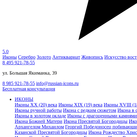
5.0
Иконы
Серебро
Золото
Антиквариат
Живопись
Искусство вост
8 495 921-78-55
ул. Большая Якиманка, 39
8 985 921-78-55
info@russian-icons.ru
Бесплатная консультация
ИКОНЫ
Иконы XX (20) века
Иконы XIX (19) века
Иконы XVIII (1
Иконы ручной работы
Икона с редким сюжетом
Икона в 
Иконы в золотом окладе
Иконы с драгоценными камнями
Икона Божией Матери
Икона Пресвятой Богородицы
Ико
Архангелом Михаилом
Георгий Победоносец побивающи
Казанской Пресвятой Богородицы
Икона Рождество Хри