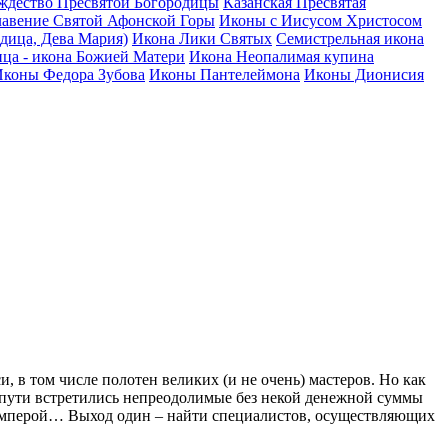
ждество Пресвятой Богородицы
Казанская Пресвятая
лавение Святой Афонской Горы
Иконы с Иисусом Христосом
дица, Дева Мария)
Икона Лики Святых
Семистрельная икона
ца - икона Божией Матери
Икона Неопалимая купина
Иконы Федора Зубова
Иконы Пантелеймона
Иконы Дионисия
в том числе полотен великих (и не очень) мастеров. Но как
м пути встретились непреодолимые без некой денежной суммы
 темперой… Выход один – найти специалистов, осуществляющих