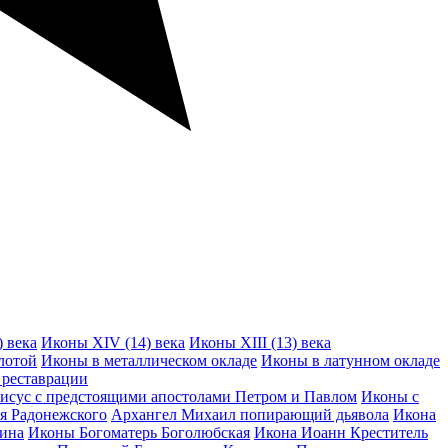
 века
Иконы XIV (14) века
Иконы XIII (13) века
лотой
Иконы в металлическом окладе
Иконы в латунном окладе
реставрации
исус с предстоящими апостолами Петром и Павлом
Иконы с
я Радонежского
Архангел Михаил попирающий дьявола
Икона
ина
Иконы Богоматерь Боголюбская
Икона Иоанн Креститель