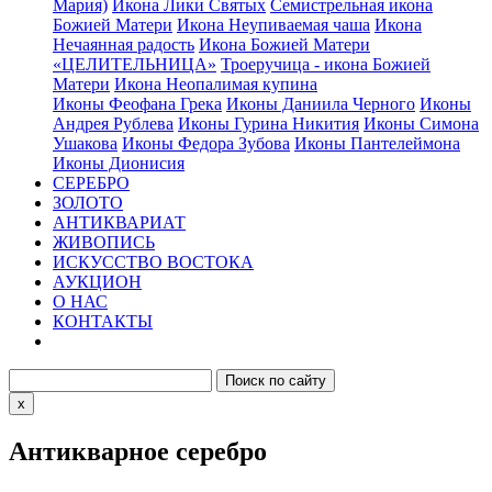
Мария)
Икона Лики Святых
Семистрельная икона
Божией Матери
Икона Неупиваемая чаша
Икона
Нечаянная радость
Икона Божией Матери
«ЦЕЛИТЕЛЬНИЦА»
Троеручица - икона Божией
Матери
Икона Неопалимая купина
Иконы Феофана Грека
Иконы Даниила Черного
Иконы
Андрея Рублева
Иконы Гурина Никития
Иконы Симона
Ушакова
Иконы Федора Зубова
Иконы Пантелеймона
Иконы Дионисия
СЕРЕБРО
ЗОЛОТО
АНТИКВАРИАТ
ЖИВОПИСЬ
ИСКУССТВО ВОСТОКА
АУКЦИОН
О НАС
КОНТАКТЫ
x
Антикварное серебро