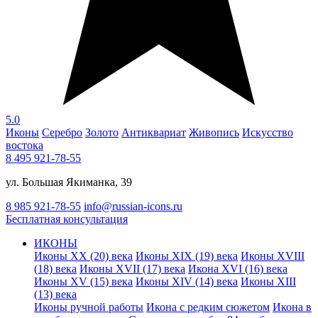
5.0
Иконы
Серебро
Золото
Антиквариат
Живопись
Искусство
востока
8 495 921-78-55
ул. Большая Якиманка, 39
8 985 921-78-55
info@russian-icons.ru
Бесплатная консультация
ИКОНЫ
Иконы XX (20) века
Иконы XIX (19) века
Иконы XVIII
(18) века
Иконы XVII (17) века
Икона XVI (16) века
Иконы XV (15) века
Иконы XIV (14) века
Иконы XIII
(13) века
Иконы ручной работы
Икона с редким сюжетом
Икона в