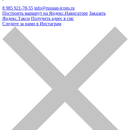
8 985 921-78-55
info@russian-icons.ru
Построить маршрут на Яндекс.Навигаторе
Заказать
Яндекс.Такси
Получить адрес в смс
Следите за нами в Инстаграм