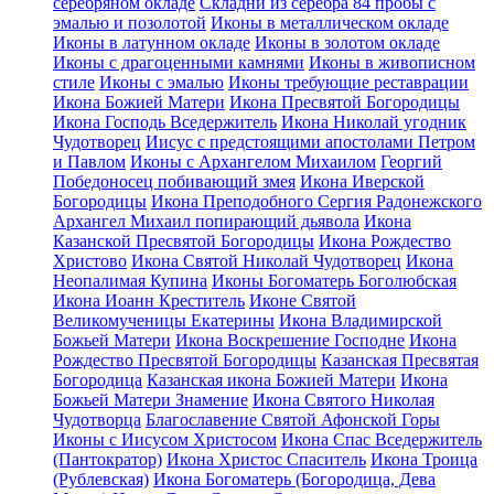
серебряном окладе
Складни из серебра 84 пробы с
эмалью и позолотой
Иконы в металлическом окладе
Иконы в латунном окладе
Иконы в золотом окладе
Иконы с драгоценными камнями
Иконы в живописном
стиле
Иконы с эмалью
Иконы требующие реставрации
Икона Божией Матери
Икона Пресвятой Богородицы
Икона Господь Вседержитель
Икона Николай угодник
Чудотворец
Иисус с предстоящими апостолами Петром
и Павлом
Иконы с Архангелом Михаилом
Георгий
Победоносец побивающий змея
Икона Иверской
Богородицы
Икона Преподобного Сергия Радонежского
Архангел Михаил попирающий дьявола
Икона
Казанской Пресвятой Богородицы
Икона Рождество
Христово
Икона Святой Николай Чудотворец
Икона
Неопалимая Купина
Иконы Богоматерь Боголюбская
Икона Иоанн Креститель
Иконе Святой
Великомученицы Екатерины
Икона Владимирской
Божьей Матери
Икона Воскрешение Господне
Икона
Рождество Пресвятой Богородицы
Казанская Пресвятая
Богородица
Казанская икона Божией Матери
Икона
Божьей Матери Знамение
Икона Святого Николая
Чудотворца
Благославение Святой Афонской Горы
Иконы с Иисусом Христосом
Икона Спас Вседержитель
(Пантократор)
Икона Христос Спаситель
Икона Троица
(Рублевская)
Икона Богоматерь (Богородица, Дева